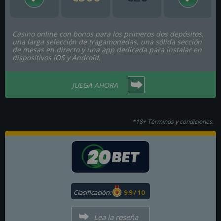
Casino online con bonos para los primeros dos depósitos,
una larga selección de tragamonedas, una sólida sección
de mesas en directo y una app dedicada para instalar en
dispositivos iOS y Android.
JUEGA AHORA
*18+ Términos y condiciones.
Clasificación:
9.9 / 10
Lea la reseña