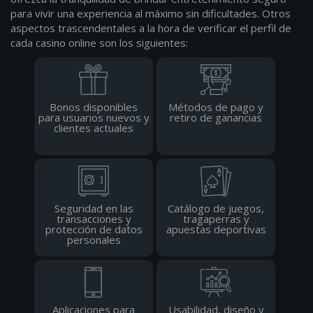
para vivir una experiencia al máximo sin dificultades. Otros
aspectos trascendentales a la hora de verificar el perfil de
cada casino online son los siguientes:
Bonos disponibles
Métodos de pago y
para usuarios nuevos y
retiro de ganancias
clientes actuales
Seguridad en las
Catálogo de juegos,
transacciones y
tragaperras y
protección de datos
apuestas deportivas
personales
Aplicaciones para
Usabilidad, diseño y