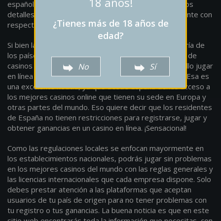
18 años!
españoles y de ahí la importancia de conocer todos los
detalles acerca del marco legal que rige en el continente con
¿Tienes más de 18 años de
respecto a esta actividad.
edad?
Si bien las instituciones gubernamentales de la mayoría de
los países son muy estrictas en cuanto a las licencias de
casinos con instalaciones físicas, es mucho más sencillo jugar
No
Sí
en línea casino con establecimientos internacionales. Esa es
una excelente noticia, ya que desde España tienes acceso a
los mejores casinos online que tienen su sede en Europa y
otras partes del mundo. Eso quiere decir que los residentes
de España no tienen restricciones para registrarse, jugar y
obtener ganancias en un casino en línea. ¡Sensacional!
Como las regulaciones locales se enfocan mayormente en
los establecimientos nacionales, podrás jugar sin problemas
en los mejores casinos del mundo con las reglas generales y
las licencias internacionales que cada empresa dispone. Solo
debes prestar atención a las plataformas que aceptan
usuarios de tu país de origen para no tener problemas con
tu registro o tus ganancias. La buena noticia es que en este
sitio web encontrarás toda la información que necesitas, con