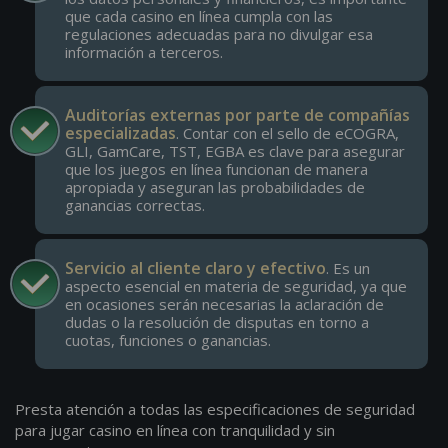
que cada casino en línea cumpla con las
regulaciones adecuadas para no divulgar esa
información a terceros.
Auditorías externas por parte de compañías
especializadas
. Contar con el sello de eCOGRA,
GLI, GamCare, TST, EGBA es clave para asegurar
que los juegos en línea funcionan de manera
apropiada y aseguran las probabilidades de
ganancias correctas.
Servicio al cliente claro y efectivo
. Es un
aspecto esencial en materia de seguridad, ya que
en ocasiones serán necesarias la aclaración de
dudas o la resolución de disputas en torno a
cuotas, funciones o ganancias.
Presta atención a todas las especificaciones de seguridad
para jugar casino en línea con tranquilidad y sin