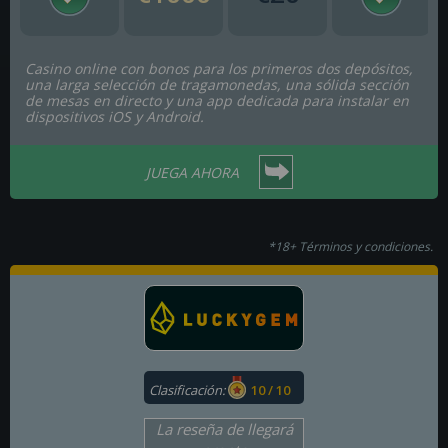
Casino online con bonos para los primeros dos depósitos,
una larga selección de tragamonedas, una sólida sección
de mesas en directo y una app dedicada para instalar en
dispositivos iOS y Android.
JUEGA AHORA
*18+ Términos y condiciones.
Clasificación:
10 / 10
La reseña de llegará