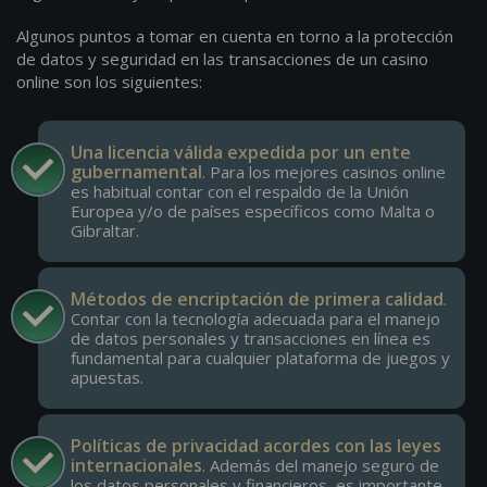
Algunos puntos a tomar en cuenta en torno a la protección
de datos y seguridad en las transacciones de un casino
online son los siguientes:
Una licencia válida expedida por un ente
gubernamental
. Para los mejores casinos online
es habitual contar con el respaldo de la Unión
Europea y/o de países específicos como Malta o
Gibraltar.
Métodos de encriptación de primera calidad
.
Contar con la tecnología adecuada para el manejo
de datos personales y transacciones en línea es
fundamental para cualquier plataforma de juegos y
apuestas.
Políticas de privacidad acordes con las leyes
internacionales
. Además del manejo seguro de
los datos personales y financieros, es importante