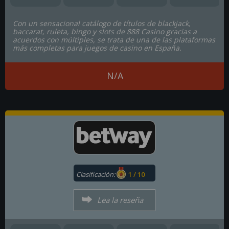
Con un sensacional catálogo de títulos de blackjack,
baccarat, ruleta, bingo y slots de 888 Casino gracias a
acuerdos con múltiples, se trata de una de las plataformas
más completas para juegos de casino en España.
N/A
Clasificación:
1 / 10
Lea la reseña