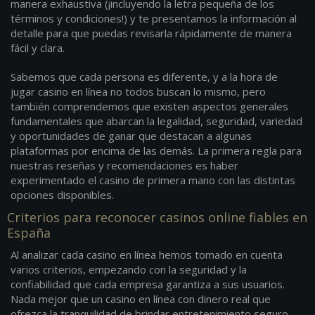
manera exhaustiva (¡incluyendo la letra pequeña de los
términos y condiciones!) y te presentamos la información al
detalle para que puedas revisarla rápidamente de manera
fácil y clara.
Sabemos que cada persona es diferente, y a la hora de
jugar casino en línea no todos buscan lo mismo, pero
también comprendemos que existen aspectos generales
fundamentales que abarcan la legalidad, seguridad, variedad
y oportunidades de ganar que destacan a algunas
plataformas por encima de las demás. La primera regla para
nuestras reseñas y recomendaciones es haber
experimentado el casino de primera mano con las distintas
opciones disponibles.
Criterios para reconocer casinos online fiables en
España
Al analizar cada casino en línea hemos tomado en cuenta
varios criterios, empezando con la seguridad y la
confiabilidad que cada empresa garantiza a sus usuarios.
Nada mejor que un casino en línea con dinero real que
ofrezca la tranquilidad de brindar entretenimiento seguro