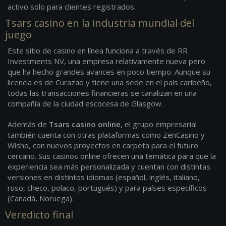
activo solo para clientes registrados.
Tsars casino en la industria mundial del
juego
Este sitio de casino en línea funciona a través de RR
Investments NV, una empresa relativamente nueva pero
que ha hecho grandes avances en poco tiempo. Aunque su
licencia es de Curazao y tiene una sede en el país caribeño,
todas las transacciones financieras se canalizan en una
compañía de la ciudad escocesa de Glasgow.
Además de
Tsars casino online
, el grupo empresarial
también cuenta con otras plataformas como ZenCasino y
Wisho, con nuevos proyectos en carpeta para el futuro
cercano. Sus casinos online ofrecen una temática para que la
experiencia sea más personalizada y cuentan con distintas
versiones en distintos idiomas (español, inglés, italiano,
ruso, checo, polaco, portugués) y para países específicos
(Canadá, Noruega).
Veredicto final