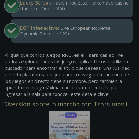
Lucky Streak
: Fasion Roulette, Portomaso Casino
Roulette, Oracle 360;
EGT Interactive
: Live European Roulette,
Dynamic Roulette 120x.
Al igual que con los juegos RNG, en el
Tsars casino
live
podrás explorar todos los juegos, aplicar filtros o utilizar el
buscador para encontrar el título que deseas. Una cualidad
de esta plataforma es que para la navegación cada uno de
los juegos en directo tiene su nombre, pero también la
apuesta mínima y máxima, con lo cual no tendrás que
ingresar a la sala para conocer este detalle clave.
Diversión sobre la marcha con Tsars móvil