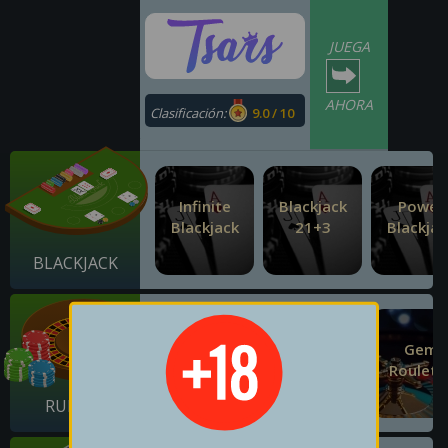
JUEGA
AHORA
Clasificación:
9.0 / 10
Infinite
Blackjack
Power
Blackjack
21+3
Blackjac
BLACKJACK
First Person
Gold Bar
Gem
Lightning
Roulette
Roulett
Roulette
RULETA