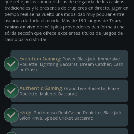
que reflejan las características de elegancia de los casinos
tradicionales y la presencia de crupieres en directo, jugar en
tiempo real se ha vuelto una modalidad muy popular entre
usuarios de todo el mundo. Más de 130 juegos de
Tsars
casino en vivo
de múltiples proveedores dan forma a una
sólida sección que ofrece excelentes títulos de juegos de
casino para disfrutar:
Evolution Gaming
: Power Blackjack, Immersive
Roulette, Lightning Baccarat, Dream Catcher, Cash
or Crash;
Authentic Gaming
: Grand Live Roulette, Blaze
Roulette, Multibet Baccarat;
Ezugi
: Portomaso Real Casino Roulette, Blackjack
Salon Prive, Speed Cricket Baccarat;