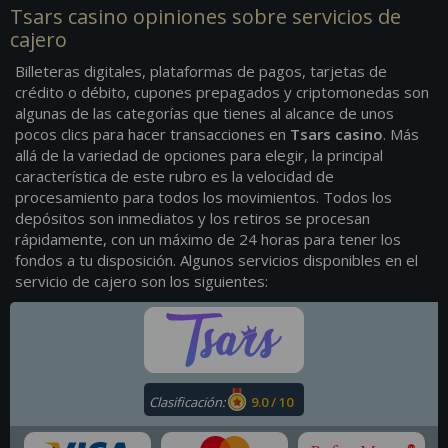
Tsars casino opiniones sobre servicios de
cajero
Billeteras digitales, plataformas de pagos, tarjetas de
crédito o débito, cupones prepagados y criptomonedas son
algunas de las categorías que tienes al alcance de unos
pocos clics para hacer transacciones en
Tsars casino
. Más
allá de la variedad de opciones para elegir, la principal
característica de este rubro es la velocidad de
procesamiento para todos los movimientos. Todos los
depósitos son inmediatos y los retiros se procesan
rápidamente, con un máximo de 24 horas para tener los
fondos a tu disposición. Algunos servicios disponibles en el
servicio de cajero son los siguientes:
Clasificación:
9.0 / 10