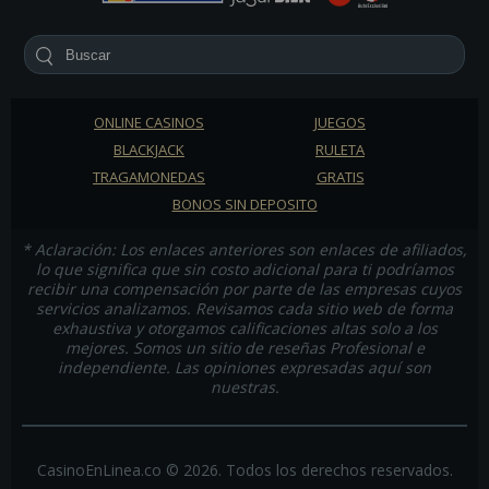
ONLINE CASINOS
JUEGOS
BLACKJACK
RULETA
TRAGAMONEDAS
GRATIS
BONOS SIN DEPOSITO
* Aclaración: Los enlaces anteriores son enlaces de afiliados,
lo que significa que sin costo adicional para ti podríamos
recibir una compensación por parte de las empresas cuyos
servicios analizamos. Revisamos cada sitio web de forma
exhaustiva y otorgamos calificaciones altas solo a los
mejores. Somos un sitio de reseñas Profesional e
independiente. Las opiniones expresadas aquí son
nuestras.
CasinoEnLinea.co © 2026. Todos los derechos reservados.