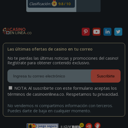
Clasificación:
9.8 / 10
Las últimas ofertas de casino en tu correo
No te pierdas las últimas noticias y promociones del casino!
Regístrate para obtener contenido exclusivo.
NOTA: Al suscribirte con este formulario aceptas los
términos de casinoenlinea.co. Respetamos tu privacidad.
No vendemos ni compartimos información con terceros.
Puedes darte de baja en cualquier momento.