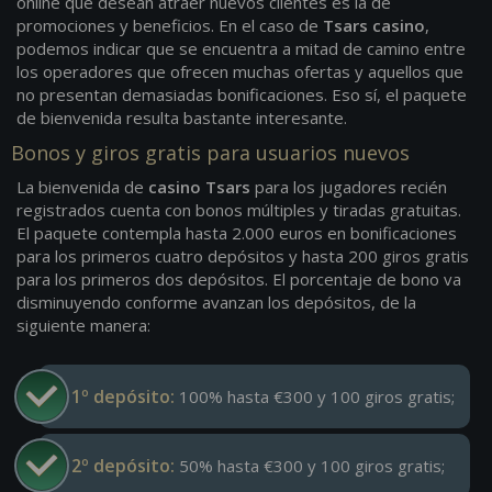
online que desean atraer nuevos clientes es la de
promociones y beneficios. En el caso de
Tsars casino
,
podemos indicar que se encuentra a mitad de camino entre
los operadores que ofrecen muchas ofertas y aquellos que
no presentan demasiadas bonificaciones. Eso sí, el paquete
de bienvenida resulta bastante interesante.
Bonos y giros gratis para usuarios nuevos
La bienvenida de
casino Tsars
para los jugadores recién
registrados cuenta con bonos múltiples y tiradas gratuitas.
El paquete contempla hasta 2.000 euros en bonificaciones
para los primeros cuatro depósitos y hasta 200 giros gratis
para los primeros dos depósitos. El porcentaje de bono va
disminuyendo conforme avanzan los depósitos, de la
siguiente manera:
1º depósito:
100% hasta €300 y 100 giros gratis;
2º depósito:
50% hasta €300 y 100 giros gratis;