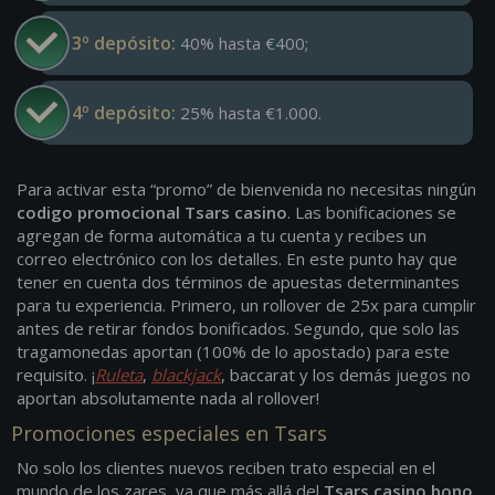
3º depósito:
40% hasta €400;
4º depósito:
25% hasta €1.000.
Para activar esta “promo” de bienvenida no necesitas ningún
codigo promocional Tsars casino
. Las bonificaciones se
agregan de forma automática a tu cuenta y recibes un
correo electrónico con los detalles. En este punto hay que
tener en cuenta dos términos de apuestas determinantes
para tu experiencia. Primero, un rollover de 25x para cumplir
antes de retirar fondos bonificados. Segundo, que solo las
tragamonedas aportan (100% de lo apostado) para este
requisito. ¡
Ruleta
,
blackjack
, baccarat y los demás juegos no
aportan absolutamente nada al rollover!
Promociones especiales en Tsars
No solo los clientes nuevos reciben trato especial en el
mundo de los zares, ya que más allá del
Tsars casino bono