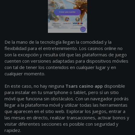
De la mano de la tecnología llegan la comodidad y la
flexibilidad para el entretenimiento. Los casinos online no
son la excepción y resulta útil que las plataformas de juego
cuenten con versiones adaptadas para dispositivos móviles
con tal de tener los contenidos en cualquier lugar y en
cualquier momento.
En este caso, no hay ninguna
Tsars casino app
disponible
para instalar en tu smartphone o tablet, pero sí un sitio
móvil que funciona sin obstáculos. Con un navegador podrás
llegar a la plataforma móvil y utilizar todas las herramientas
que aparecen en el sitio web. Explorar los juegos, entrar a
las mesas en directo, realizar transacciones, activar bonos y
visitar diferentes secciones es posible con seguridad y
rapidez.