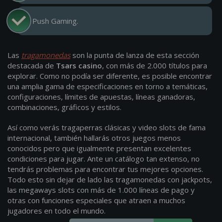
Push Gaming.
Las
tragamonedas
son la punta de lanza de esta sección
destacada de
Tsars casino
, con más de 2.000 títulos para
explorar. Como no podía ser diferente, es posible encontrar
una amplia gama de especificaciones en torno a temáticas,
configuraciones, límites de apuestas, líneas ganadoras,
combinaciones, gráficos y estilos.
Así como verás tragaperras clásicas y video slots de fama
internacional, también hallarás otros juegos menos
conocidos pero que igualmente presentan excelentes
condiciones para jugar. Ante un catálogo tan extenso, no
tendrás problemas para encontrar tus mejores opciones.
Todo esto sin dejar de lado las tragamonedas con jackpots,
las megaways slots con más de 1.000 líneas de pago y
otras con funciones especiales que atraen a muchos
jugadores en todo el mundo.