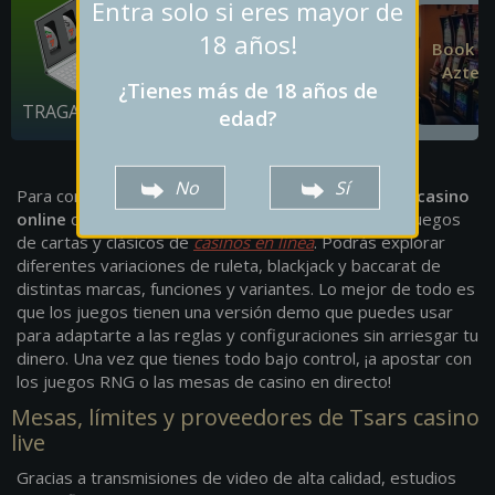
Entra solo si eres mayor de
18 años!
Candy
Mystery
Book o
Bonanza
Museum
Aztec
¿Tienes más de 18 años de
TRAGAPERRAS
edad?
No
Sí
Para complementar la selección de juegos de
Tsars casino
online
debemos mencionar otros juegos de mesa, juegos
de cartas y clásicos de
casinos en línea
. Podrás explorar
diferentes variaciones de ruleta, blackjack y baccarat de
distintas marcas, funciones y variantes. Lo mejor de todo es
que los juegos tienen una versión demo que puedes usar
para adaptarte a las reglas y configuraciones sin arriesgar tu
dinero. Una vez que tienes todo bajo control, ¡a apostar con
los juegos RNG o las mesas de casino en directo!
Mesas, límites y proveedores de Tsars casino
live
Gracias a transmisiones de video de alta calidad, estudios