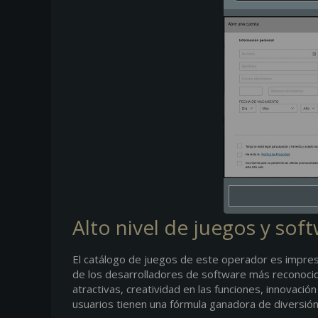
Alto nivel de juegos y so
El catálogo de juegos de este operador es impres
de los desarrolladores de software más reconocid
atractivas, creatividad en las funciones, innovació
usuarios tienen una fórmula ganadora de diversión