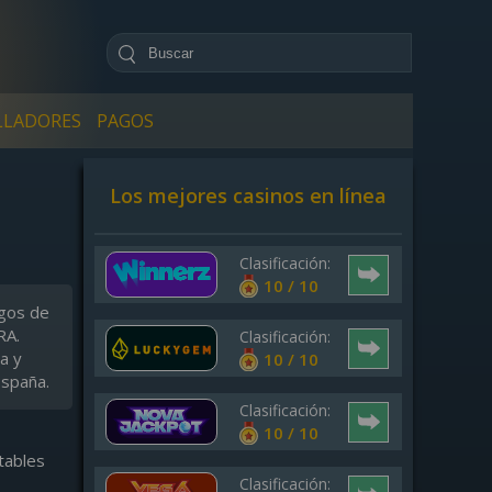
LLADORES
PAGOS
Los mejores casinos en línea
Clasificación:
10 / 10
egos de
RA.
Clasificación:
a y
10 / 10
España.
Clasificación:
10 / 10
tables
Clasificación: