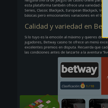
Ninguna oferta de juegos de casino online para Esp
esta plataforma también ofrece una variedad de 
Series, Classic Blackjack, European Blackjack, Veg
básicas pero emocionantes variaciones en el tipo 
Calidad y variedad en Betw
Si lo tuyo es la emoción al máximo y quieres disfru
jugadores, Betway casino te ofrece un menú excep
excelentes premios en disputa. Recuerda que cada 
las condiciones antes de lanzarte a la aventura “liv
Clasificación:
1 / 10