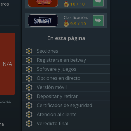
otros
10 / 10
Clasificación:
9.9 / 10
En esta página
Secciones
Registrarse en betway
N/A
Software y juegos
Opciones en directo
Versión móvil
Depositar y retirar
ciones.
Certificados de seguridad
Atención al cliente
Veredicto final
ma