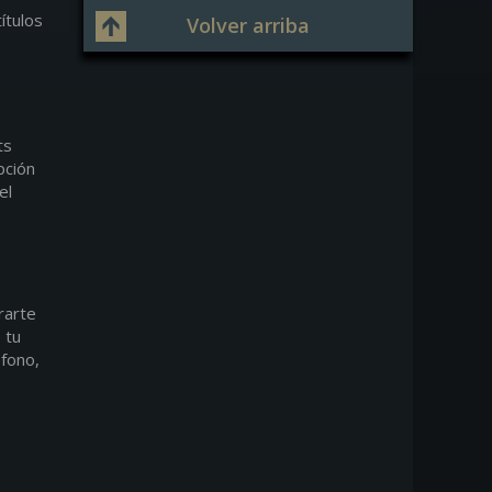
ítulos
Volver arriba
ts
pción
el
rarte
 tu
éfono,