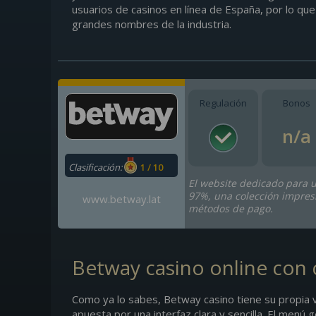
usuarios de casinos en línea de España, por lo qu
grandes nombres de la industria.
Regulación
Bonos
n/a
Clasificación:
1 / 10
El website dedicado para 
97%, una colección impres
www.betway.lat
métodos de pago.
Betway casino online con 
Como ya lo sabes, Betway casino tiene su propia v
apuesta por una interfaz clara y sencilla. El menú