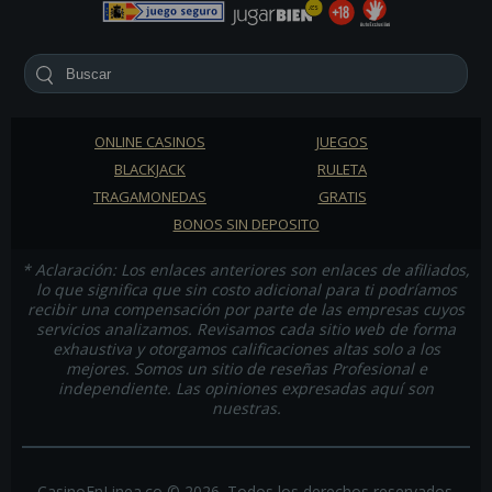
ONLINE CASINOS
JUEGOS
BLACKJACK
RULETA
TRAGAMONEDAS
GRATIS
BONOS SIN DEPOSITO
* Aclaración: Los enlaces anteriores son enlaces de afiliados,
lo que significa que sin costo adicional para ti podríamos
recibir una compensación por parte de las empresas cuyos
servicios analizamos. Revisamos cada sitio web de forma
exhaustiva y otorgamos calificaciones altas solo a los
mejores. Somos un sitio de reseñas Profesional e
independiente. Las opiniones expresadas aquí son
nuestras.
CasinoEnLinea.co © 2026. Todos los derechos reservados.