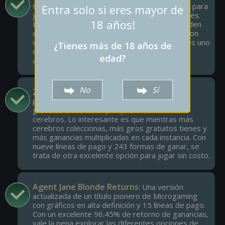
televisión y ahora a la máquina tragamonedas para
Entra solo si eres mayor de
jugar en línea con los personajes más populares.
18 años!
Las diversas combinaciones de símbolos pueden
darte hasta 600 veces la cantidad apostada con
valores de monedas desde 0.01 hasta 0.15, es uno
¿Tienes más de 18 años de
de los modelos gratuitos más buscados
edad?
actualmente.
No
Sí
Zombie Hoard
: Como su nombre lo indica, el
protagonista principal de este título de casino
gratis es un zombie que quiere coleccionar
cerebros. Lo interesante es que mientras más
cerebros coleccionas, más giros gratuitos tienes y
más ganancias multiplicadas en cada instancia. Con
nueve líneas de pago y 243 formas de ganar, se
trata de otra excelente opción para jugar sin costo.
Agent Jane Blonde Returns
: Una versión
actualizada de un título pionero de Microgaming
con gráficos en alta definición y 15 líneas de pago.
Con un excelente 96.45% de retorno de ganancias,
vale la pena explorar las diferentes opciones de