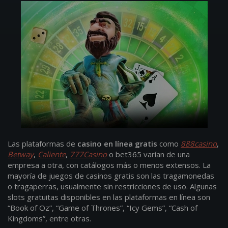
Las plataformas de
casino en línea gratis
como
888casino
,
Betway
,
Caliente
,
777Casino
o bet365 varían de una
empresa a otra, con catálogos más o menos extensos. La
mayoría de juegos de casinos gratis son las tragamonedas
o tragaperras, usualmente sin restricciones de uso. Algunas
slots gratuitas disponibles en las plataformas en línea son
“Book of Oz”, “Game of Thrones”, “Icy Gems”, “Cash of
Kingdoms”, entre otras.