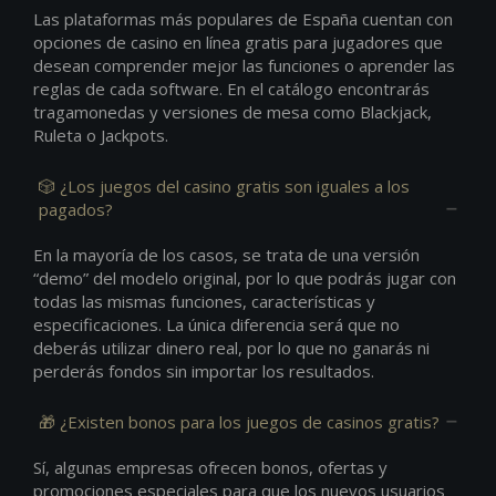
Las plataformas más populares de España cuentan con
opciones de casino en línea gratis para jugadores que
desean comprender mejor las funciones o aprender las
reglas de cada software. En el catálogo encontrarás
tragamonedas y versiones de mesa como Blackjack,
Ruleta o Jackpots.
🎲 ¿Los juegos del casino gratis son iguales a los
pagados?
En la mayoría de los casos, se trata de una versión
“demo” del modelo original, por lo que podrás jugar con
todas las mismas funciones, características y
especificaciones. La única diferencia será que no
deberás utilizar dinero real, por lo que no ganarás ni
perderás fondos sin importar los resultados.
🎁 ¿Existen bonos para los juegos de casinos gratis?
Sí, algunas empresas ofrecen bonos, ofertas y
promociones especiales para que los nuevos usuarios