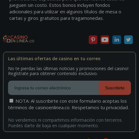
jueguen sin costo. Estos bonos incluyen fondos
adicionales para utilizar en algunos títulos de mesa o
cartas y giros gratuitos para tragamonedas.
Las últimas ofertas de casino en tu correo
No te pierdas las últimas noticias y promociones del casino!
Regístrate para obtener contenido exclusivo.
NOTA: Al suscribirte con este formulario aceptas los
términos de casinoenlinea.co. Respetamos tu privacidad.
No vendemos ni compartimos información con terceros.
Puedes darte de baja en cualquier momento.