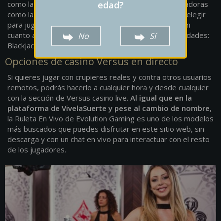
edad?
como la tradicional ruleta europea y otras más innovadoras
como la ruleta multi-rueda en la que el jugador debe elegir
para jugar con hasta ocho ruletas al mismo tiempo. En
cuanto a las ofertas de blackjack, existen tres modalidades:
No
Sí
Blackjack Multihand, Multihand Gold y VIP.
Opciones de casino Versus en directo
Si quieres jugar con crupieres reales y contra otros usuarios
remotos, podrás hacerlo a cualquier hora y desde cualquier
con la sección de Versus casino live.
Al igual que en la
plataforma de VivelaSuerte y pese al cambio de nombre
,
la Ruleta En Vivo de Evolution Gaming es uno de los modelos
más buscados que puedes disfrutar en este sitio web, sin
descarga y con un chat en vivo para interactuar con el resto
de los jugadores.