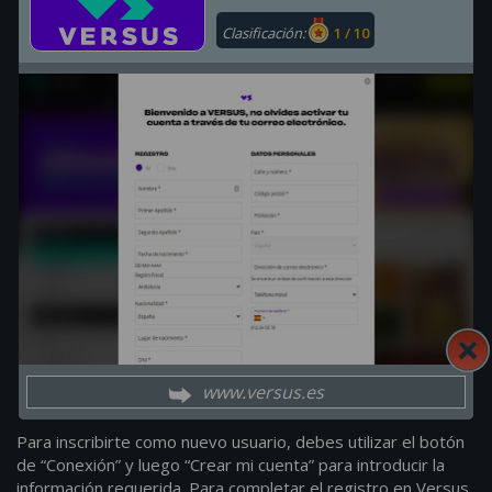
Clasificación:
1 / 10
www.versus.es
Para inscribirte como nuevo usuario, debes utilizar el botón
de “Conexión” y luego “Crear mi cuenta” para introducir la
información requerida. Para completar el registro en Versus