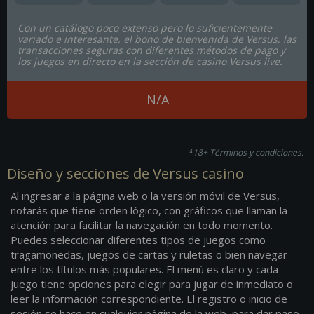
Con un catálogo poco extenso pero lo suficientemente
variado e interesante, el bono de bienvenida de Versus, las
transacciones seguras con diferentes métodos de pago y
los juegos en directo en la sección de casino Versus live.
N/A
*18+ Términos y condiciones.
Diseño y secciones de Versus casino
Al ingresar a la página web o la versión móvil de Versus,
notarás que tiene orden lógico, con gráficos que llaman la
atención para facilitar la navegación en todo momento.
Puedes seleccionar diferentes tipos de juegos como
tragamonedas, juegos de cartas y ruletas o bien navegar
entre los títulos más populares. El menú es claro y cada
juego tiene opciones para elegir para jugar de inmediato o
leer la información correspondiente. El registro o inicio de
sesión se hace en cualquier página de la web, para dar paso