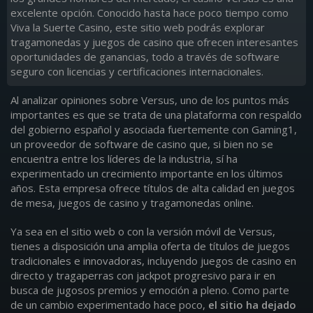
excelente opción. Conocido hasta hace poco tiempo como
Viva la Suerte Casino, este sitio web podrás explorar
tragamonedas y juegos de casino que ofrecen interesantes
oportunidades de ganancias, todo a través de software
seguro con licencias y certificaciones internacionales.
Al analizar opiniones sobre Versus, uno de los puntos más
importantes es que se trata de una plataforma con respaldo
del gobierno español y asociada fuertemente con Gaming1,
un proveedor de software de casino que, si bien no se
encuentra entre los líderes de la industria, sí ha
experimentado un crecimiento importante en los últimos
años. Esta empresa ofrece títulos de alta calidad en juegos
de mesa, juegos de casino y tragamonedas online.
Ya sea en el sitio web o con la versión móvil de Versus,
tienes a disposición una amplia oferta de títulos de juegos
tradicionales e innovadoras, incluyendo juegos de casino en
directo y tragaperras con jackpot progresivo para ir en
busca de jugosos premios y emoción a pleno. Como parte
de un cambio experimentado hace poco,
el sitio ha dejado