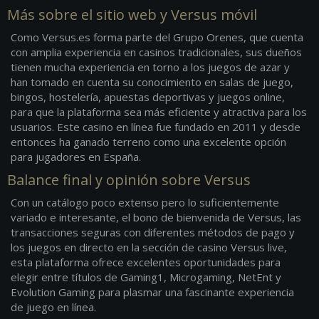
Más sobre el sitio web y Versus móvil
Como Versus.es forma parte del Grupo Orenes, que cuenta
con amplia experiencia en casinos tradicionales, sus dueños
tienen mucha experiencia en torno a los juegos de azar y
han tomado en cuenta su conocimiento en salas de juego,
bingos, hostelería, apuestas deportivas y juegos online,
para que la plataforma sea más eficiente y atractiva para los
usuarios. Este casino en línea fue fundado en 2011 y desde
entonces ha ganado terreno como una excelente opción
para jugadores en España.
Balance final y opinión sobre Versus
Con un catálogo poco extenso pero lo suficientemente
variado e interesante, el bono de bienvenida de Versus, las
transacciones seguras con diferentes métodos de pago y
los juegos en directo en la sección de casino Versus live,
esta plataforma ofrece excelentes oportunidades para
elegir entre títulos de Gaming1, Microgaming, NetEnt y
Evolution Gaming para plasmar una fascinante experiencia
de juego en línea.