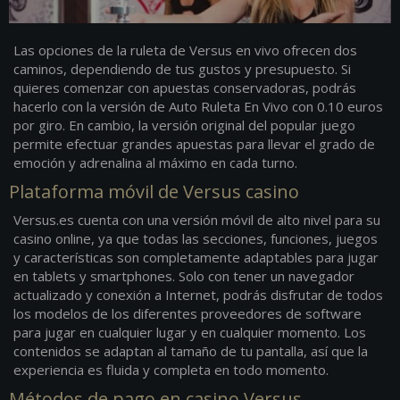
Las opciones de la ruleta de Versus en vivo ofrecen dos
caminos, dependiendo de tus gustos y presupuesto. Si
quieres comenzar con apuestas conservadoras, podrás
hacerlo con la versión de Auto Ruleta En Vivo con 0.10 euros
por giro. En cambio, la versión original del popular juego
permite efectuar grandes apuestas para llevar el grado de
emoción y adrenalina al máximo en cada turno.
Plataforma móvil de Versus casino
Versus.es cuenta con una versión móvil de alto nivel para su
casino online, ya que todas las secciones, funciones, juegos
y características son completamente adaptables para jugar
en tablets y smartphones. Solo con tener un navegador
actualizado y conexión a Internet, podrás disfrutar de todos
los modelos de los diferentes proveedores de software
para jugar en cualquier lugar y en cualquier momento. Los
contenidos se adaptan al tamaño de tu pantalla, así que la
experiencia es fluida y completa en todo momento.
Métodos de pago en casino Versus